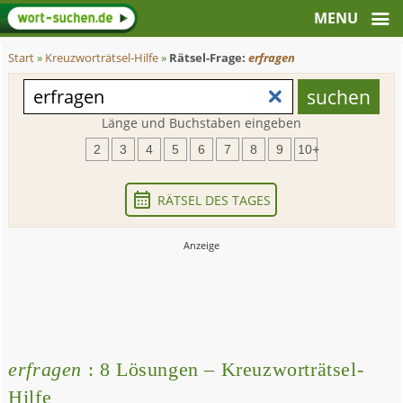
Start
»
Kreuzworträtsel-Hilfe
»
Rätsel-Frage:
erfragen
Länge und Buchstaben eingeben
2
3
4
5
6
7
8
9
10+
RÄTSEL DES TAGES
erfragen
: 8 Lösungen – Kreuzworträtsel-
Hilfe