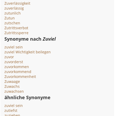
Zuverlässigkeit
zuverlässig
zutunlich
Zutun
zutschen
Zutrittsverbot
Zutrittssperre
Synonyme nach
Zuviel
zuviel sein
zuviel Wichtigkeit beilegen
zuvor
zuvorderst
zuvorkommen
zuvorkommend
Zuvorkommenheit
Zuwaage
Zuwachs
zuwachsen
ähnliche Synonyme
zuviel sein
zutiefst
zuziehen