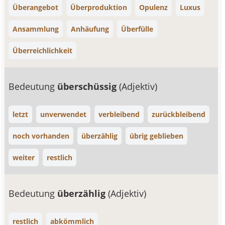
Überangebot
Überproduktion
Opulenz
Luxus
Ansammlung
Anhäufung
Überfülle
Überreichlichkeit
Bedeutung
überschüssig
(Adjektiv)
letzt
unverwendet
verbleibend
zurückbleibend
noch vorhanden
überzählig
übrig geblieben
weiter
restlich
Bedeutung
überzählig
(Adjektiv)
restlich
abkömmlich