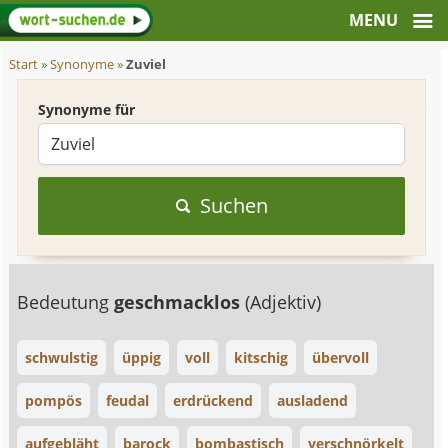
Start
»
Synonyme
»
Zuviel
Synonyme für
Suchen
Bedeutung
geschmacklos
(Adjektiv)
schwulstig
üppig
voll
kitschig
übervoll
pompös
feudal
erdrückend
ausladend
aufgebläht
barock
bombastisch
verschnörkelt