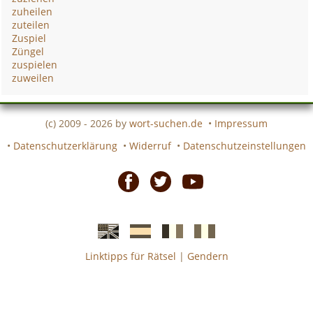
zuheilen
zuteilen
Zuspiel
Züngel
zuspielen
zuweilen
(c) 2009 - 2026 by
wort-suchen.de
•
Impressum
•
Datenschutzerklärung
•
Widerruf
•
Datenschutzeinstellungen
Facebook
Twitter
Youtube
Linktipps für Rätsel
|
Gendern
Englische
Spanische
französiche
italienische
wort-
wort-
Kreuzworträtsel-
Kreuzworträtsel-