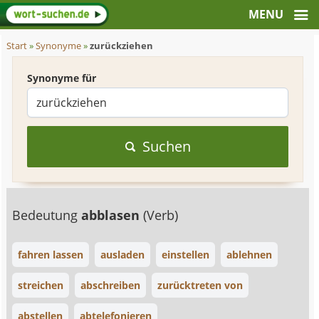
Start
»
Synonyme
»
zurückziehen
Synonyme für
Suchen
Bedeutung
abblasen
(Verb)
fahren lassen
ausladen
einstellen
ablehnen
streichen
abschreiben
zurücktreten von
abstellen
abtelefonieren