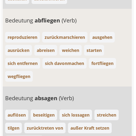
Bedeutung
abfliegen
(Verb)
reproduzieren
zurückmarschieren
ausgehen
ausrücken
abreisen
weichen
starten
sich entfernen
sich davonmachen
fortfliegen
wegfliegen
Bedeutung
absagen
(Verb)
auflösen
beseitigen
sich lossagen
streichen
tilgen
zurücktreten von
außer Kraft setzen