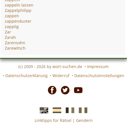
zappeln lassen
Zappelphilipp
zappen
zappenduster
zapplig
Zar
Zarah
Zarensohn
Zarewitsch
(c) 2009 - 2026 by
wort-suchen.de
•
Impressum
•
Datenschutzerklärung
•
Widerruf
•
Datenschutzeinstellungen
Facebook
Twitter
Youtube
Linktipps für Rätsel
|
Gendern
Englische
Spanische
französiche
italienische