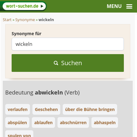
Start
»
Synonyme
»
wickeln
Synonyme für
Suchen
Bedeutung
abwickeln
(Verb)
verlaufen
Geschehen
über die Bühne bringen
abspülen
ablaufen
abschnürren
abhaspeln
spulen von