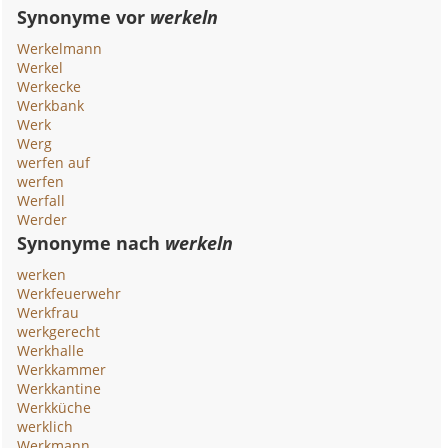
Synonyme vor
werkeln
Werkelmann
Werkel
Werkecke
Werkbank
Werk
Werg
werfen auf
werfen
Werfall
Werder
Synonyme nach
werkeln
werken
Werkfeuerwehr
Werkfrau
werkgerecht
Werkhalle
Werkkammer
Werkkantine
Werkküche
werklich
Werkmann