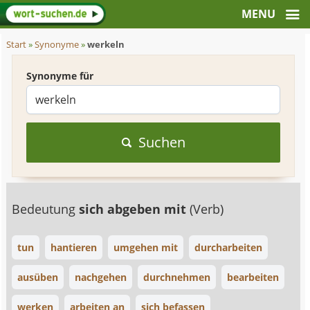
Start
»
Synonyme
»
werkeln
Synonyme für
Suchen
Bedeutung
sich abgeben mit
(Verb)
tun
hantieren
umgehen mit
durcharbeiten
ausüben
nachgehen
durchnehmen
bearbeiten
werken
arbeiten an
sich befassen