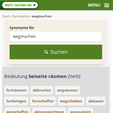
Start
»
Synonyme
»
wegmachen
Synonyme für
Suchen
Bedeutung
beiseite räumen
(Verb)
forträumen
abbrechen
wegräumen
fortbringen
fortschaffen
wegschieben
abbauen
wegschaffen
abtransportieren
ausmustern