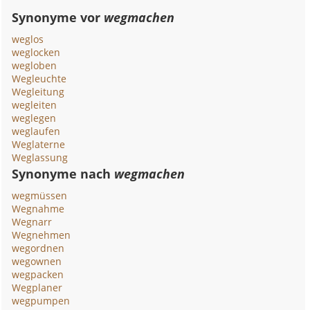
Synonyme vor
wegmachen
weglos
weglocken
wegloben
Wegleuchte
Wegleitung
wegleiten
weglegen
weglaufen
Weglaterne
Weglassung
Synonyme nach
wegmachen
wegmüssen
Wegnahme
Wegnarr
Wegnehmen
wegordnen
wegownen
wegpacken
Wegplaner
wegpumpen