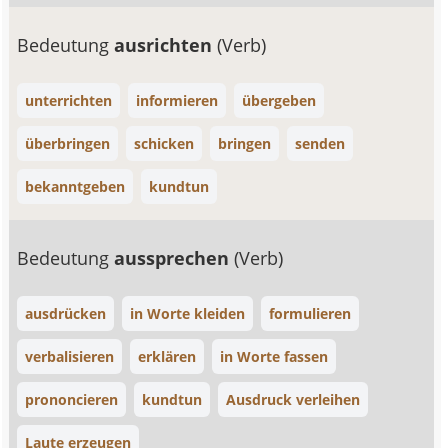
Bedeutung
ausrichten
(Verb)
unterrichten
informieren
übergeben
überbringen
schicken
bringen
senden
bekanntgeben
kundtun
Bedeutung
aussprechen
(Verb)
ausdrücken
in Worte kleiden
formulieren
verbalisieren
erklären
in Worte fassen
prononcieren
kundtun
Ausdruck verleihen
Laute erzeugen