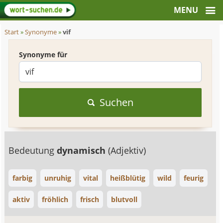
Start
»
Synonyme
»
vif
Synonyme für
Suchen
Bedeutung
dynamisch
(Adjektiv)
farbig
unruhig
vital
heißblütig
wild
feurig
aktiv
fröhlich
frisch
blutvoll