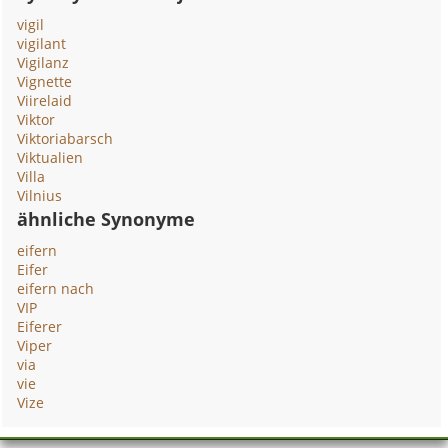
vigil
vigilant
Vigilanz
Vignette
Viirelaid
Viktor
Viktoriabarsch
Viktualien
Villa
Vilnius
ähnliche Synonyme
eifern
Eifer
eifern nach
VIP
Eiferer
Viper
via
vie
Vize