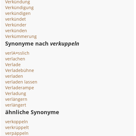
Verkündung
Verkündigung
verkündigen
verkündet
Verkünder
verkünden
Verkümmerung
Synonyme nach
verkuppeln
verlA¤sslich
verlachen
Verlade
Verladebühne
verladen
verladen lassen
Verladerampe
Verladung
verlängern
verlängert
ähnliche Synonyme
verkoppeln
verkrüppelt
verpäppeln