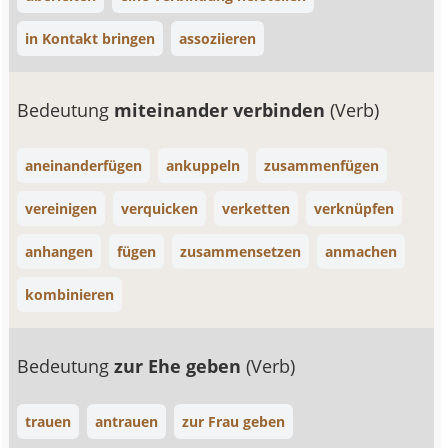
in Kontakt bringen
assoziieren
Bedeutung
miteinander verbinden
(Verb)
aneinanderfügen
ankuppeln
zusammenfügen
vereinigen
verquicken
verketten
verknüpfen
anhangen
fügen
zusammensetzen
anmachen
kombinieren
Bedeutung
zur Ehe geben
(Verb)
trauen
antrauen
zur Frau geben