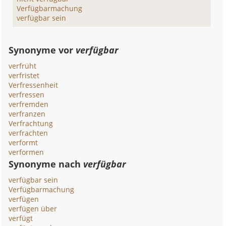
Verfügbarmachung
verfügbar sein
Synonyme vor
verfügbar
verfrüht
verfristet
Verfressenheit
verfressen
verfremden
verfranzen
Verfrachtung
verfrachten
verformt
verformen
Synonyme nach
verfügbar
verfügbar sein
Verfügbarmachung
verfügen
verfügen über
verfügt