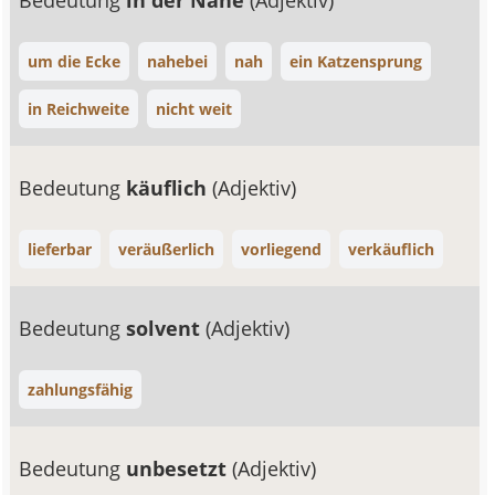
Bedeutung
in der Nähe
(Adjektiv)
um die Ecke
nahebei
nah
ein Katzensprung
in Reichweite
nicht weit
Bedeutung
käuflich
(Adjektiv)
lieferbar
veräußerlich
vorliegend
verkäuflich
Bedeutung
solvent
(Adjektiv)
zahlungsfähig
Bedeutung
unbesetzt
(Adjektiv)