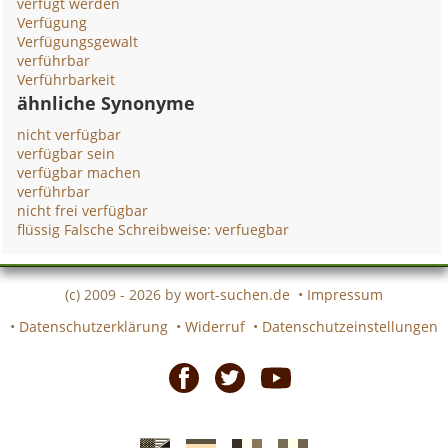
verfügt werden
Verfügung
Verfügungsgewalt
verführbar
Verführbarkeit
ähnliche Synonyme
nicht verfügbar
verfügbar sein
verfügbar machen
verführbar
nicht frei verfügbar
flüssig Falsche Schreibweise: verfuegbar
(c) 2009 - 2026 by
wort-suchen.de
•
Impressum
•
Datenschutzerklärung
•
Widerruf
•
Datenschutzeinstellungen
Facebook
Twitter
Youtube