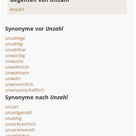
Anzahl
Synonyme vor
Unzahl
unzählige
unzählig
unzählbar
unwürdig
Unwucht
unwohnlich
Unwohlsein
unwohl
unwissentlich
unwissenschaftlich
Synonyme nach
Unzahl
unzart
unzeitgemäß
unzeitig
unzerbrechlich
unzeremoniell
unzerlegbar