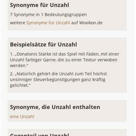
Synonyme für Unzahl
7 Synonyme in 1 Bedeutungsgruppen
weitere
Synonyme für Unzahl
auf Woxikon.de
Beispielsätze für Unzahl
„Donatonis Stärke ist das Spiel mit Fäden, mit einer
Unzahl farbiger Garne, die zu einer Textur verwoben
werden.“
„Natürlich gehört die Unzahl zum Teil höchst
unsinniger Steuerbegünstigungen ganz kräftig
gelichtet.“
Synonyme, die Unzahl enthalten
eine Unzahl
Gegenteil von Unzahl