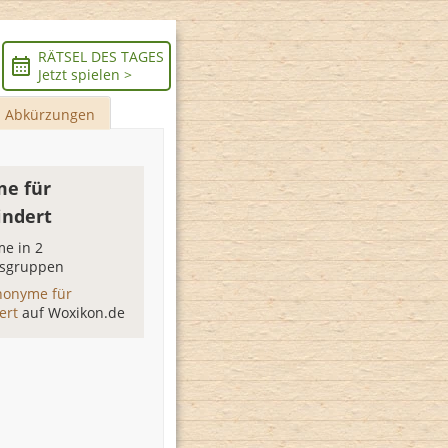
RÄTSEL DES TAGES
Jetzt spielen >
Abkürzungen
e für
ndert
e in 2
sgruppen
nonyme für
ert
auf Woxikon.de