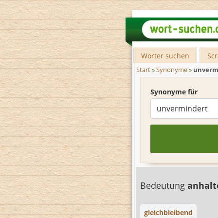
Wörter suchen
Sc
Start
»
Synonyme
»
unverm
Synonyme für
Bedeutung
anhal
gleichbleibend