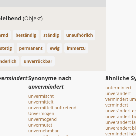
bleibend
(Objekt)
ernd
beständig
ständig
unaufhörlich
stetig
permanent
ewig
immerzu
nderlich
unverrückbar
vermindert
Synonyme nach
ähnliche 
unvermindert
unterminiert
unverändert
unvermischt
vermindert um
unvermittelt
vermindert
unvermittelt auftretend
unverändert e
Unvermögen
unverändert b
unvermögend
unverändert l
unvermutet
unverändert b
unvernehmbar
vermindert hör