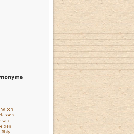
Synonyme
rhalten
elassen
assen
leiben
fähig