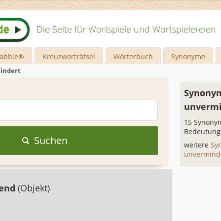
Die Seite für Wortspiele und Wortspielereien
rabble®
Kreuzworträtsel
Wörterbuch
Synonyme
indert
Synonym
unvermi
15 Synonym
Bedeutung
Suchen
weitere
Sy
unvermind
tend
(Objekt)