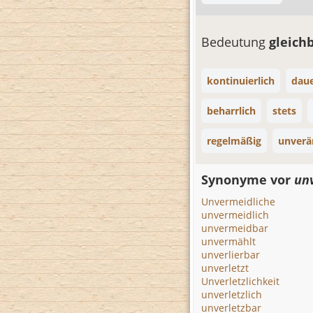
Bedeutung
gleich
kontinuierlich
dau
beharrlich
stets
regelmäßig
unverä
Synonyme vor
un
Unvermeidliche
unvermeidlich
unvermeidbar
unvermählt
unverlierbar
unverletzt
Unverletzlichkeit
unverletzlich
unverletzbar