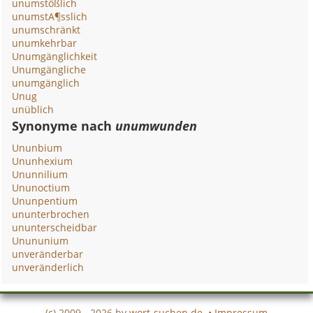
unumstößlich
unumstA¶sslich
unumschränkt
unumkehrbar
Unumgänglichkeit
Unumgängliche
unumgänglich
Unug
unüblich
Synonyme nach
unumwunden
Ununbium
Ununhexium
Ununnilium
Ununoctium
Ununpentium
ununterbrochen
ununterscheidbar
Unununium
unveränderbar
unveränderlich
(c) 2009 - 2026 by
wort-suchen.de
•
Impressum