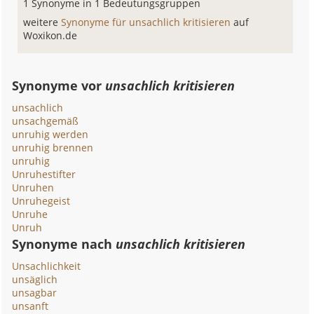
1 Synonyme in 1 Bedeutungsgruppen
weitere
Synonyme für unsachlich kritisieren
auf
Woxikon.de
Synonyme vor
unsachlich kritisieren
unsachlich
unsachgemäß
unruhig werden
unruhig brennen
unruhig
Unruhestifter
Unruhen
Unruhegeist
Unruhe
Unruh
Synonyme nach
unsachlich kritisieren
Unsachlichkeit
unsäglich
unsagbar
unsanft