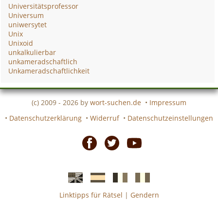
Universitätsprofessor
Universum
uniwersytet
Unix
Unixoid
unkalkulierbar
unkameradschaftlich
Unkameradschaftlichkeit
(c) 2009 - 2026 by
wort-suchen.de
•
Impressum
•
Datenschutzerklärung
•
Widerruf
•
Datenschutzeinstellungen
Facebook
Twitter
Youtube
Linktipps für Rätsel
|
Gendern
Englische
Spanische
französiche
italienische