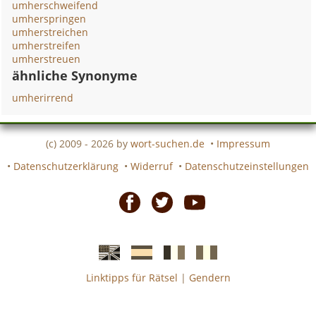
umherschweifend
umherspringen
umherstreichen
umherstreifen
umherstreuen
ähnliche Synonyme
umherirrend
(c) 2009 - 2026 by
wort-suchen.de
•
Impressum
•
Datenschutzerklärung
•
Widerruf
•
Datenschutzeinstellungen
Facebook
Twitter
Youtube
Linktipps für Rätsel
|
Gendern
Englische
Spanische
französiche
italienische
wort-
wort-
Kreuzworträtsel-
Kreuzworträtsel-