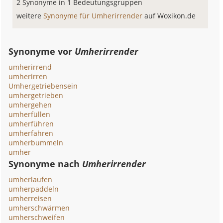
2 Synonyme in 1 Bedeutungsgruppen
weitere
Synonyme für Umherirrender
auf Woxikon.de
Synonyme vor
Umherirrender
umherirrend
umherirren
Umhergetriebensein
umhergetrieben
umhergehen
umherfüllen
umherführen
umherfahren
umherbummeln
umher
Synonyme nach
Umherirrender
umherlaufen
umherpaddeln
umherreisen
umherschwärmen
umherschweifen