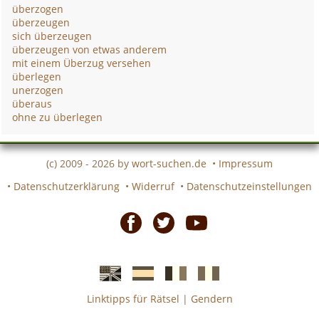
überzogen
überzeugen
sich überzeugen
überzeugen von etwas anderem
mit einem Überzug versehen
überlegen
unerzogen
überaus
ohne zu überlegen
(c) 2009 - 2026 by
wort-suchen.de
•
Impressum
•
Datenschutzerklärung
•
Widerruf
•
Datenschutzeinstellungen
Facebook
Twitter
Youtube
Linktipps für Rätsel
|
Gendern
Englische
Spanische
französiche
italienische