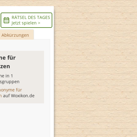
RÄTSEL DES TAGES
Jetzt spielen >
Abkürzungen
e für
tzen
e in 1
sgruppen
nonyme für
en
auf Woxikon.de