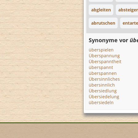
abgleiten
absteige
abrutschen
entart
Synonyme vor
üb
überspielen
Überspannung
Überspanntheit
überspannt
überspannen
Übersinnliches
übersinnlich
Übersiedlung
Übersiedelung
übersiedeln