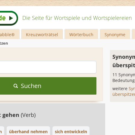
Die Seite für Wortspiele und Wortspielereien
rabble®
Kreuzworträtsel
Wörterbuch
Synonyme
tzen
Synonym
überspi
11 Synonym
Bedeutung
Suchen
weitere
Sy
überspitz
t gehen
(Verb)
n
überhand nehmen
sich entwickeln