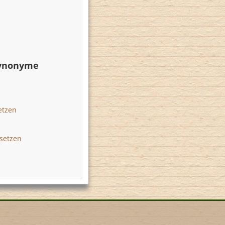
Synonyme
etzen
setzen