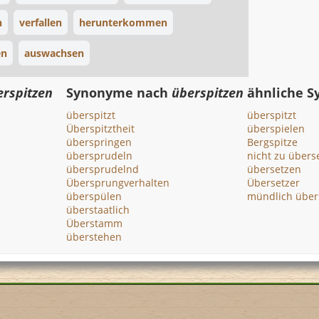
n
verfallen
herunterkommen
en
auswachsen
erspitzen
Synonyme nach
überspitzen
ähnliche 
überspitzt
überspitzt
Überspitztheit
überspielen
überspringen
Bergspitze
übersprudeln
nicht zu übers
übersprudelnd
übersetzen
Übersprungverhalten
Übersetzer
überspülen
mündlich über
überstaatlich
Überstamm
überstehen