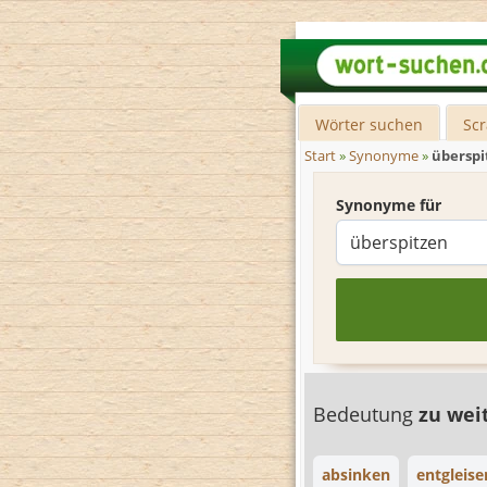
Wörter suchen
Sc
Start
»
Synonyme
»
überspi
Synonyme für
Bedeutung
zu wei
absinken
entgleise