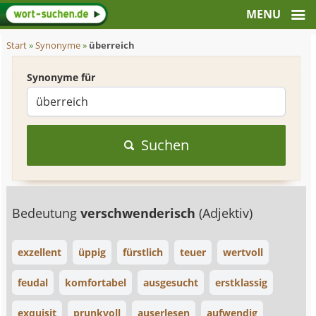
Start
»
Synonyme
»
überreich
Synonyme für
Suchen
Bedeutung
verschwenderisch
(Adjektiv)
exzellent
üppig
fürstlich
teuer
wertvoll
feudal
komfortabel
ausgesucht
erstklassig
exquisit
prunkvoll
auserlesen
aufwendig