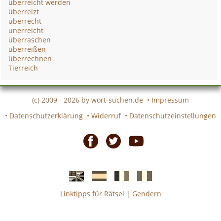
überreicht werden
überreizt
überrecht
unerreicht
überraschen
überreißen
überrechnen
Tierreich
(c) 2009 - 2026 by
wort-suchen.de
•
Impressum
•
Datenschutzerklärung
•
Widerruf
•
Datenschutzeinstellungen
Facebook
Twitter
Youtube
Linktipps für Rätsel
|
Gendern
Englische
Spanische
französiche
italienische
wort-
wort-
Kreuzworträtsel-
Kreuzworträtsel-