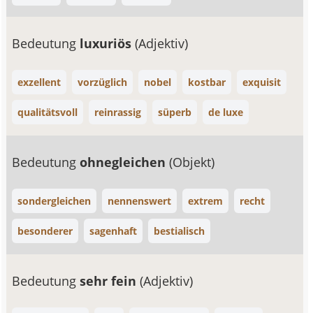
Bedeutung
luxuriös
(Adjektiv)
exzellent
vorzüglich
nobel
kostbar
exquisit
qualitätsvoll
reinrassig
süperb
de luxe
Bedeutung
ohnegleichen
(Objekt)
sondergleichen
nennenswert
extrem
recht
besonderer
sagenhaft
bestialisch
Bedeutung
sehr fein
(Adjektiv)