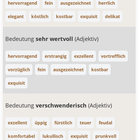
hervorragend
fein
ausgezeichnet
herrlich
elegant
köstlich
kostbar
exquisit
delikat
Bedeutung
sehr wertvoll
(Adjektiv)
hervorragend
erstrangig
exzellent
vortrefflich
vorzüglich
fein
ausgezeichnet
kostbar
exquisit
Bedeutung
verschwenderisch
(Adjektiv)
exzellent
üppig
fürstlich
teuer
feudal
komfortabel
lukullisch
exquisit
prunkvoll