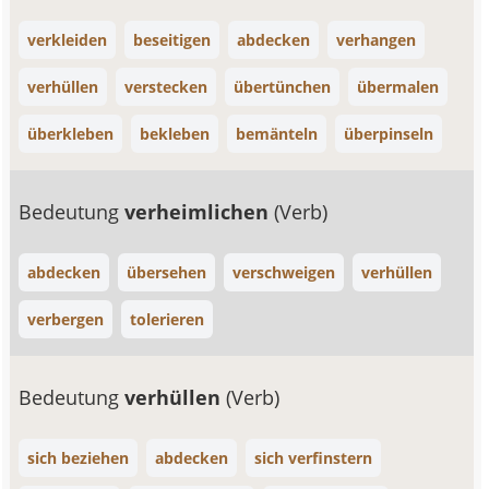
verkleiden
beseitigen
abdecken
verhangen
verhüllen
verstecken
übertünchen
übermalen
überkleben
bekleben
bemänteln
überpinseln
Bedeutung
verheimlichen
(Verb)
abdecken
übersehen
verschweigen
verhüllen
verbergen
tolerieren
Bedeutung
verhüllen
(Verb)
sich beziehen
abdecken
sich verfinstern