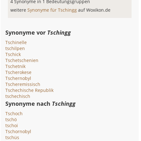
4 Synonyme in 1 Bedeutungsgruppen
weitere
Synonyme für Tschingg
auf Woxikon.de
Synonyme vor
Tschingg
Tschinelle
tschilpen
Tschick
Tschetschenien
Tschetnik
Tscherokese
Tschernobyl
Tscheremissisch
Tschechische Republik
tschechisch
Synonyme nach
Tschingg
Tschoch
tschö
tschoi
Tschornobyl
tschüs