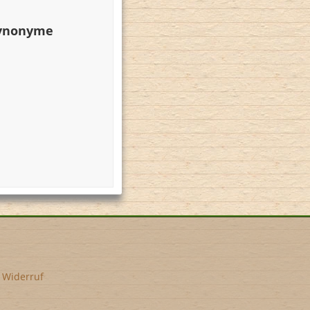
Synonyme
•
Widerruf