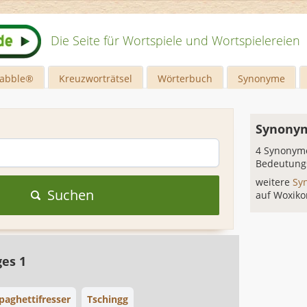
Die Seite für Wortspiele und Wortspielereien
rabble®
Kreuzworträtsel
Wörterbuch
Synonyme
Synonym
4 Synonyme
Bedeutung
weitere
Sy
Suchen
auf Woxiko
ges 1
paghettifresser
Tschingg