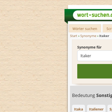
Wörter suchen
Sc
Start
»
Synonyme
»
Itaker
Synonyme für
Bedeutung
Sonsti
Itaka
Italiener
S