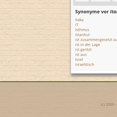
Synonyme vor
Ita
Itaka
IT
Isthmus
Istanbul
ist zusammengesetzt a
ist in der Lage
ist geritzt
ist aus
Issel
israelitisch
(c) 2009 