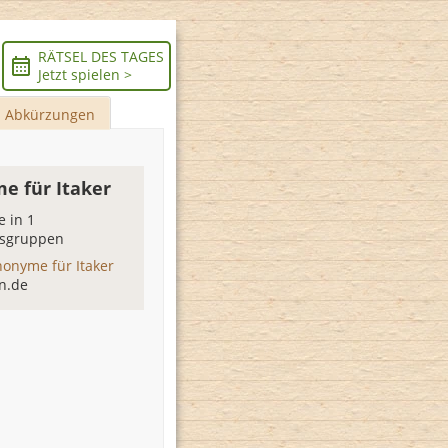
RÄTSEL DES TAGES
Jetzt spielen >
Abkürzungen
e für Itaker
 in 1
sgruppen
nonyme für Itaker
n.de