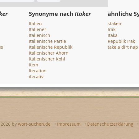
ker
Synonyme nach
Itaker
ähnliche 
Italien
staken
Italiener
Irak
Italienisch
Itaka
Italienische Partie
Republik Irak
us
Italienische Republik
take a dirt nap
Italienischer Ahorn
italienischer Kohl
item
Iteration
iterativ
- 2026 by
wort-suchen.de
•
Impressum
•
Datenschutzerklärung