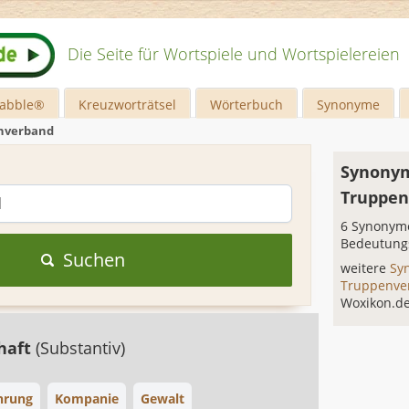
Die Seite für Wortspiele und Wortspielereien
rabble®
Kreuzworträtsel
Wörterbuch
Synonyme
nverband
Synonym
Truppen
6 Synonyme
Bedeutung
Suchen
weitere
Sy
Truppenv
Woxikon.d
haft
(Substantiv)
hrung
Kompanie
Gewalt