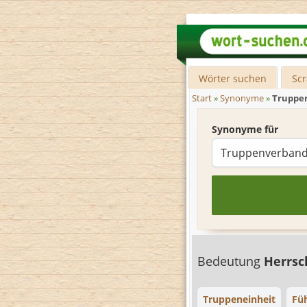
Wörter suchen
Sc
Start
»
Synonyme
»
Truppe
Synonyme für
Bedeutung
Herrsc
Truppeneinheit
Fü