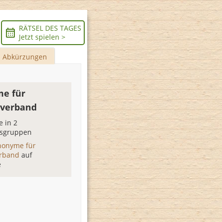
RÄTSEL DES TAGES
Jetzt spielen >
Abkürzungen
e für
verband
 in 2
sgruppen
nonyme für
erband
auf
e