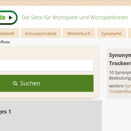
Die Seite für Wortspiele und Wortspielereien
rabble®
Kreuzworträtsel
Wörterbuch
Synonyme
fluss
Synonym
Trocken
10 Synonym
Bedeutung
Suchen
weitere
Sy
Trockenflu
ges 1