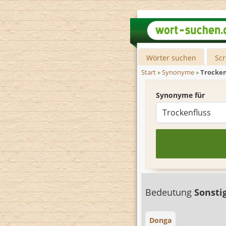
Wörter suchen
Sc
Start
»
Synonyme
»
Trocken
Synonyme für
Bedeutung
Sonsti
Donga