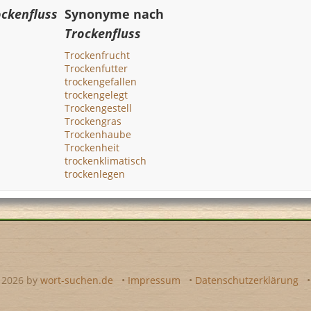
ockenfluss
Synonyme nach
Trockenfluss
Trockenfrucht
Trockenfutter
trockengefallen
trockengelegt
Trockengestell
Trockengras
Trockenhaube
Trockenheit
trockenklimatisch
trockenlegen
- 2026 by
wort-suchen.de
•
Impressum
•
Datenschutzerklärung