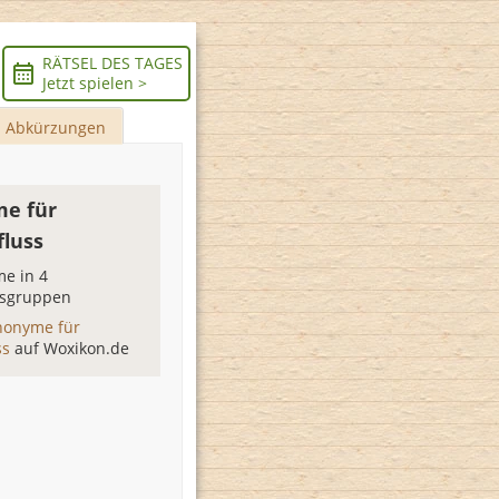
RÄTSEL DES TAGES
Jetzt spielen >
Abkürzungen
e für
fluss
e in 4
sgruppen
nonyme für
ss
auf Woxikon.de