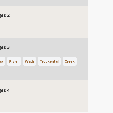
ges 2
ges 3
ba
Rivier
Wadi
Trockental
Creek
ges 4