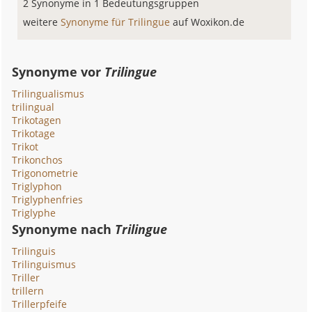
2 Synonyme in 1 Bedeutungsgruppen
weitere
Synonyme für Trilingue
auf Woxikon.de
Synonyme vor
Trilingue
Trilingualismus
trilingual
Trikotagen
Trikotage
Trikot
Trikonchos
Trigonometrie
Triglyphon
Triglyphenfries
Triglyphe
Synonyme nach
Trilingue
Trilinguis
Trilinguismus
Triller
trillern
Trillerpfeife