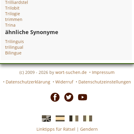
Trilliardstel
Trilobit
Trilogie
trimmen
Trina
ähnliche Synonyme
Trilinguis
trilingual
Bilingue
(c) 2009 - 2026 by
wort-suchen.de
•
Impressum
•
Datenschutzerklärung
•
Widerruf
•
Datenschutzeinstellungen
Facebook
Twitter
Youtube
Linktipps für Rätsel
|
Gendern
Englische
Spanische
französiche
italienische