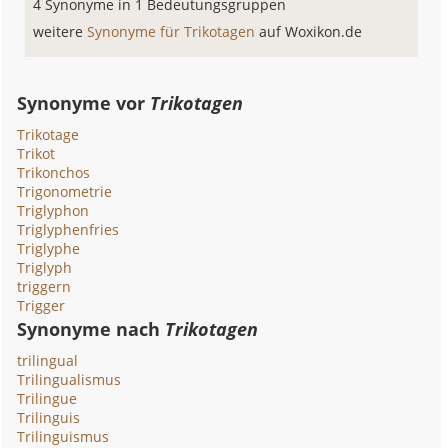
4 Synonyme in 1 Bedeutungsgruppen
weitere
Synonyme für Trikotagen
auf Woxikon.de
Synonyme vor
Trikotagen
Trikotage
Trikot
Trikonchos
Trigonometrie
Triglyphon
Triglyphenfries
Triglyphe
Triglyph
triggern
Trigger
Synonyme nach
Trikotagen
trilingual
Trilingualismus
Trilingue
Trilinguis
Trilinguismus