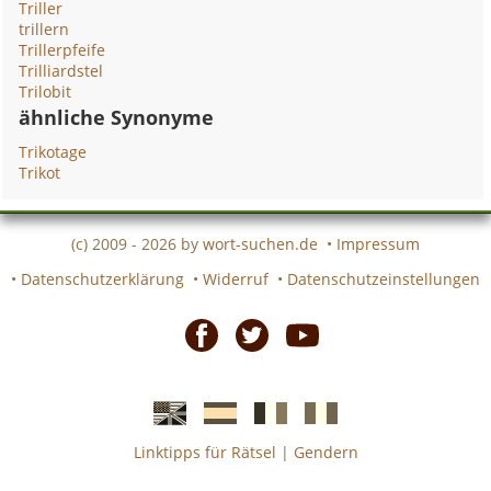
Triller
trillern
Trillerpfeife
Trilliardstel
Trilobit
ähnliche Synonyme
Trikotage
Trikot
(c) 2009 - 2026 by
wort-suchen.de
•
Impressum
•
Datenschutzerklärung
•
Widerruf
•
Datenschutzeinstellungen
Facebook
Twitter
Youtube
Linktipps für Rätsel
|
Gendern
Englische
Spanische
französiche
italienische