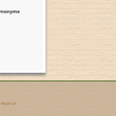
Synonyme
•
Widerruf