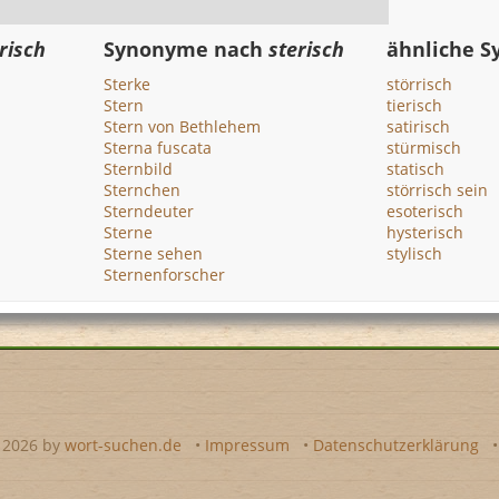
risch
Synonyme nach
sterisch
ähnliche 
Sterke
störrisch
Stern
tierisch
Stern von Bethlehem
satirisch
Sterna fuscata
stürmisch
Sternbild
statisch
Sternchen
störrisch sein
Sterndeuter
esoterisch
Sterne
hysterisch
Sterne sehen
stylisch
Sternenforscher
- 2026 by
wort-suchen.de
•
Impressum
•
Datenschutzerklärung