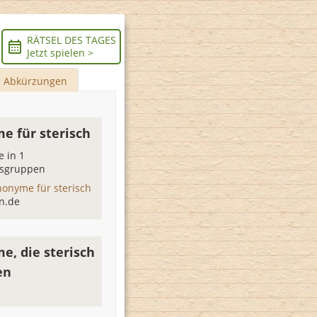
RÄTSEL DES TAGES
Jetzt spielen >
Abkürzungen
e für sterisch
 in 1
sgruppen
nonyme für sterisch
n.de
e, die sterisch
en