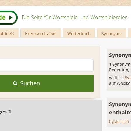
Die Seite für Wortspiele und Wortspielereien
rabble®
Kreuzworträtsel
Wörterbuch
Synonyme
h
Synonym
1 Synonyme
Bedeutung
weitere
Sy
Suchen
auf Woxiko
Synonym
ges 1
enthalt
hysterisch