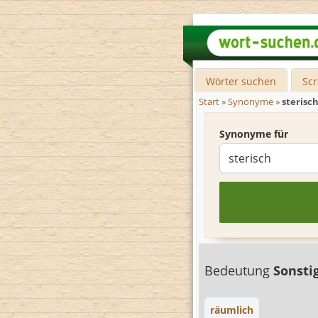
Wörter suchen
Sc
Start
»
Synonyme
»
sterisc
Synonyme für
Bedeutung
Sonsti
räumlich