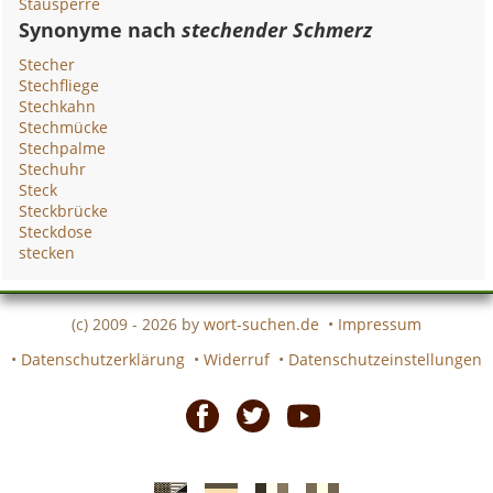
Stausperre
Synonyme nach
stechender Schmerz
Stecher
Stechfliege
Stechkahn
Stechmücke
Stechpalme
Stechuhr
Steck
Steckbrücke
Steckdose
stecken
(c) 2009 - 2026 by
wort-suchen.de
•
Impressum
•
Datenschutzerklärung
•
Widerruf
•
Datenschutzeinstellungen
Facebook
Twitter
Youtube