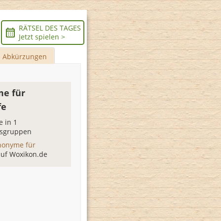
RÄTSEL DES TAGES
Jetzt spielen >
Abkürzungen
e für
fe
 in 1
sgruppen
nonyme für
auf Woxikon.de