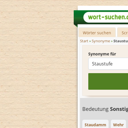
Wörter suchen
Sc
Start
»
Synonyme
»
Staustu
Synonyme für
Bedeutung
Sonsti
Staudamm
Wehr