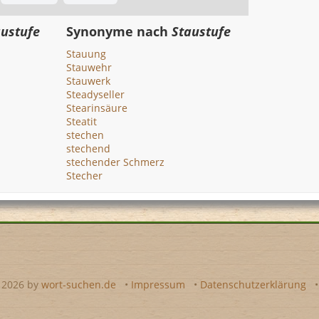
austufe
Synonyme nach
Staustufe
Stauung
Stauwehr
Stauwerk
Steadyseller
Stearinsäure
Steatit
stechen
stechend
stechender Schmerz
Stecher
- 2026 by
wort-suchen.de
•
Impressum
•
Datenschutzerklärung