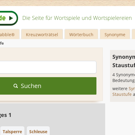
Die Seite für Wortspiele und Wortspielereien
rabble®
Kreuzworträtsel
Wörterbuch
Synonyme
fe
Synonym
Staustu
4 Synonyme
Bedeutung
Suchen
weitere
Sy
Staustufe
ges 1
Talsperre
Schleuse