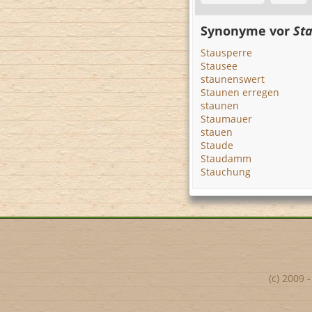
Synonyme vor
St
Stausperre
Stausee
staunenswert
Staunen erregen
staunen
Staumauer
stauen
Staude
Staudamm
Stauchung
(c) 2009 