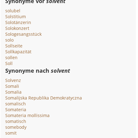
Synonyme vor
solvent
solubel
Solstitium
Solotänzerin
Solokonzert
Sologesangsstück
solo
Sollseite
Sollkapazität
sollen
Soll
Synonyme nach
solvent
Solvenz
Somali
Somalia
Somalijska Republika Demokratyczna
somalisch
Somateria
Somateria mollissima
somatisch
somebody
somit