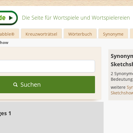
Die Seite für Wortspiele und Wortspielereien
rabble®
Kreuzworträtsel
Wörterbuch
Synonyme
show
Synonym
Sketch
2 Synonyme
Bedeutung
Suchen
weitere
Sy
Sketchsh
ges 1