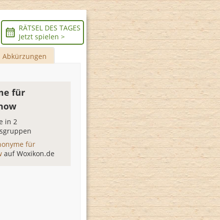
RÄTSEL DES TAGES
Jetzt spielen >
Abkürzungen
e für
show
 in 2
sgruppen
nonyme für
ow
auf Woxikon.de