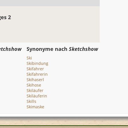
ges 2
etchshow
Synonyme nach
Sketchshow
Ski
Skibindung
Skifahrer
Skifahrerin
Skihaserl
Skihose
Skiläufer
Skiläuferin
Skills
Skimaske