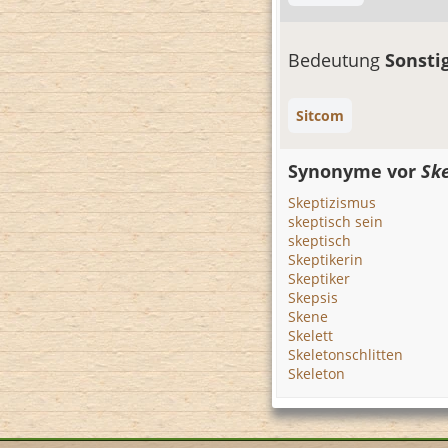
Bedeutung
Sonsti
Sitcom
Synonyme vor
Sk
Skeptizismus
skeptisch sein
skeptisch
Skeptikerin
Skeptiker
Skepsis
Skene
Skelett
Skeletonschlitten
Skeleton