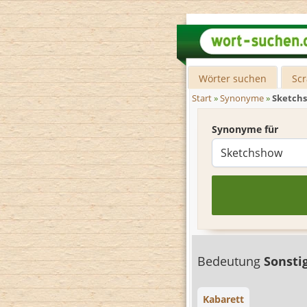
Wörter suchen
Sc
Start
»
Synonyme
»
Sketch
Synonyme für
Bedeutung
Sonsti
Kabarett