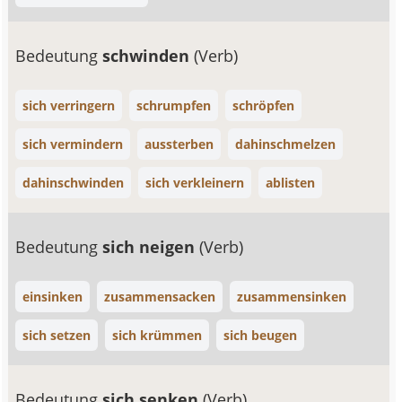
Bedeutung
schwinden
(Verb)
sich verringern
schrumpfen
schröpfen
sich vermindern
aussterben
dahinschmelzen
dahinschwinden
sich verkleinern
ablisten
Bedeutung
sich neigen
(Verb)
einsinken
zusammensacken
zusammensinken
sich setzen
sich krümmen
sich beugen
Bedeutung
sich senken
(Verb)