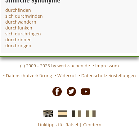
ähnliche Synonyme
durchfinden
sich durchwinden
durchwandern
durchfunken
sich durchringen
durchrinnen
durchringen
(c) 2009 - 2026 by
wort-suchen.de
•
Impressum
•
Datenschutzerklärung
•
Widerruf
•
Datenschutzeinstellungen
Facebook
Twitter
Youtube
Linktipps für Rätsel
|
Gendern
Englische
Spanische
französiche
italienische