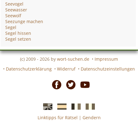
Seevogel
Seewasser
Seewolf
Seezunge machen
Segel
Segel hissen
Segel setzen
(c) 2009 - 2026 by
wort-suchen.de
•
Impressum
•
Datenschutzerklärung
•
Widerruf
•
Datenschutzeinstellungen
Facebook
Twitter
Youtube
Linktipps für Rätsel
|
Gendern
Englische
Spanische
französiche
italienische
wort-
wort-
Kreuzworträtsel-
Kreuzworträtsel-