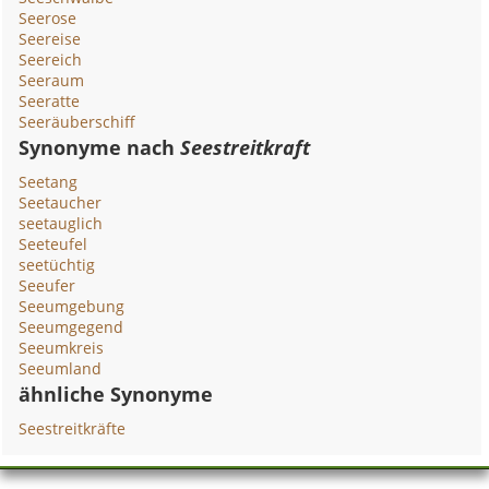
Seerose
Seereise
Seereich
Seeraum
Seeratte
Seeräuberschiff
Synonyme nach
Seestreitkraft
Seetang
Seetaucher
seetauglich
Seeteufel
seetüchtig
Seeufer
Seeumgebung
Seeumgegend
Seeumkreis
Seeumland
ähnliche Synonyme
Seestreitkräfte