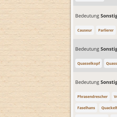
Bedeutung
Sonsti
Causeur
Parlierer
Bedeutung
Sonsti
Quasselkopf
Quass
Bedeutung
Sonsti
Phrasendrescher
V
Faselhans
Quackelf