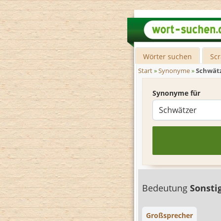
Wörter suchen
Sc
Start
»
Synonyme
»
Schwät
Synonyme für
Bedeutung
Sonsti
Großsprecher