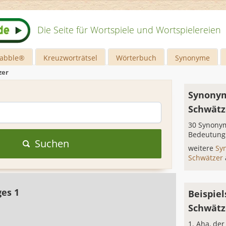
Die Seite für Wortspiele und Wortspielereien
rabble®
Kreuzworträtsel
Wörterbuch
Synonyme
zer
Synonym
Schwätz
30 Synonym
Bedeutung
Suchen
weitere
Sy
Schwätzer
ges 1
Beispiel
Schwätz
Aha, der