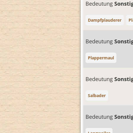
Bedeutung
Sonsti
Dampfplauderer
P
Bedeutung
Sonsti
Plappermaul
Bedeutung
Sonsti
Salbader
Bedeutung
Sonsti