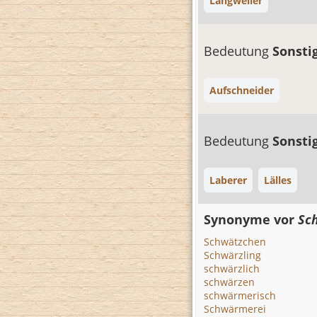
Langweiler
Bedeutung
Sonsti
Aufschneider
Bedeutung
Sonsti
Laberer
Lälles
Synonyme vor
Sc
Schwätzchen
Schwärzling
schwärzlich
schwärzen
schwärmerisch
Schwärmerei