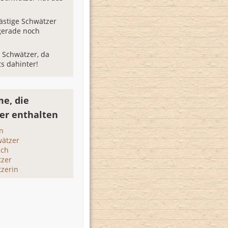
lästige Schwätzer
gerade noch
n Schwätzer, da
ts dahinter!
e, die
er enthalten
n
ätzer
ich
tzer
zerin