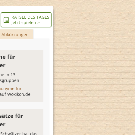
RÄTSEL DES TAGES
Jetzt spielen >
Abkürzungen
e für
er
e in 13
sgruppen
nonyme für
auf Woxikon.de
sätze für
er
 Schwätzer hat das