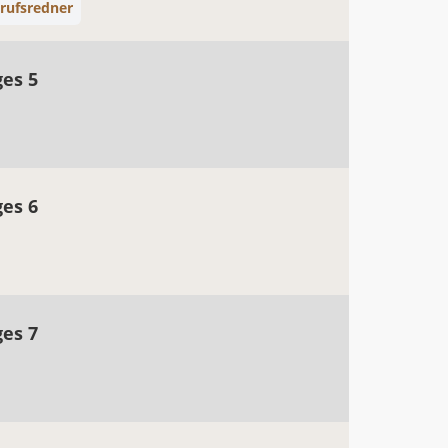
rufsredner
ges 5
ges 6
ges 7