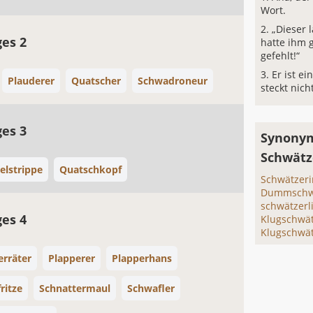
Wort.
„Dieser 
ges 2
hatte ihm 
gefehlt!“
Er ist ei
Plauderer
Quatscher
Schwadroneur
steckt nich
ges 3
Synonym
Schwätz
elstrippe
Quatschkopf
Schwätzeri
Dummschw
schwätzerl
ges 4
Klugschwä
Klugschwät
erräter
Plapperer
Plapperhans
ritze
Schnattermaul
Schwafler