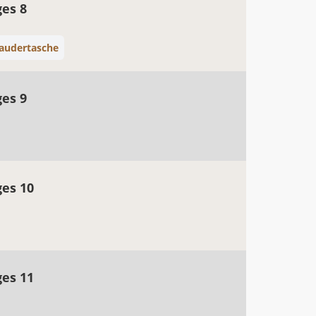
ges 8
laudertasche
ges 9
ges 10
ges 11