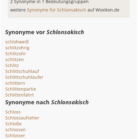
2 Synonyme in 1 Bedeutungsgruppen
weitere
Synonyme für Schlonsakisch
auf Woxikon.de
Synonyme vor
Schlonsakisch
schlohweiß
schlitzohrig
Schlitzohr
schlitzen
Schlitz
Schlittschuhlauf
Schlittschuhläufer
schlittern
Schlittenpartie
Schlittenfahrt
Synonyme nach
Schlonsakisch
Schloss
Schlossaufseher
Schloße
schlossen
Schlosser