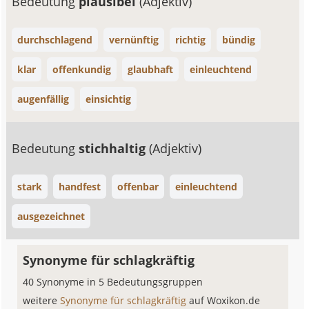
Bedeutung
plausibel
(Adjektiv)
durchschlagend
vernünftig
richtig
bündig
klar
offenkundig
glaubhaft
einleuchtend
augenfällig
einsichtig
Bedeutung
stichhaltig
(Adjektiv)
stark
handfest
offenbar
einleuchtend
ausgezeichnet
Synonyme für schlagkräftig
40 Synonyme in 5 Bedeutungsgruppen
weitere
Synonyme für schlagkräftig
auf Woxikon.de