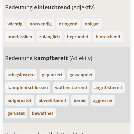
Bedeutung
einleuchtend
(Adjektiv)
wichtig
notwendig
dringend
obligat
unerlässlich
zulänglich
begründet
hinreichend
Bedeutung
kampfbereit
(Adjektiv)
kriegslüstern
gepanzert
gewappnet
kampfentschlossen
waffenstarrend
angriffsbereit
aufgerüstet
abwehrbereit
bereit
aggressiv
gerüstet
bewaffnet