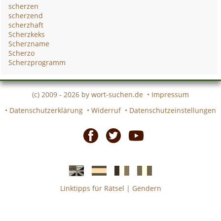
scherzen
scherzend
scherzhaft
Scherzkeks
Scherzname
Scherzo
Scherzprogramm
(c) 2009 - 2026 by
wort-suchen.de
•
Impressum
•
Datenschutzerklärung
•
Widerruf
•
Datenschutzeinstellungen
Facebook
Twitter
Youtube
Linktipps für Rätsel
|
Gendern
Englische
Spanische
französiche
italienische
wort-
wort-
Kreuzworträtsel-
Kreuzworträtsel-