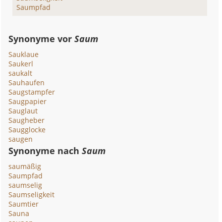
Saumpfad
Synonyme vor
Saum
Sauklaue
Saukerl
saukalt
Sauhaufen
Saugstampfer
Saugpapier
Sauglaut
Saugheber
Saugglocke
saugen
Synonyme nach
Saum
saumäßig
Saumpfad
saumselig
Saumseligkeit
Saumtier
Sauna