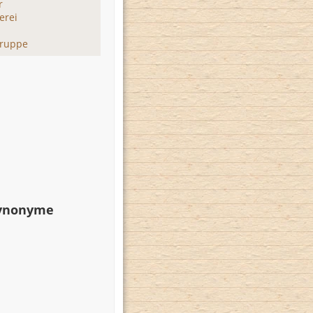
r
erei
gruppe
Synonyme