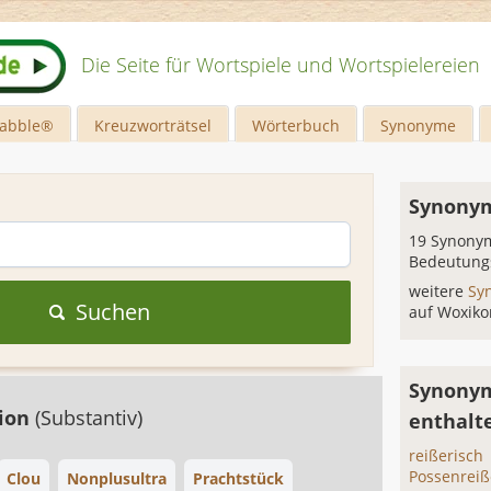
Die Seite für Wortspiele und Wortspielereien
rabble®
Kreuzworträtsel
Wörterbuch
Synonyme
Synonym
19 Synonym
Bedeutung
weitere
Sy
Suchen
auf Woxiko
Synonym
tion
(Substantiv)
enthalt
reißerisch
Possenreiß
Clou
Nonplusultra
Prachtstück