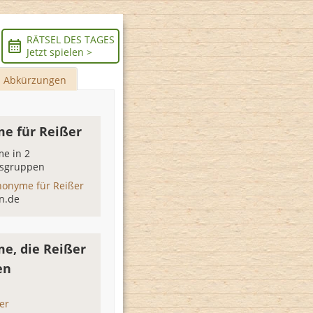
RÄTSEL DES TAGES
Jetzt spielen >
Abkürzungen
e für Reißer
e in 2
sgruppen
nonyme für Reißer
n.de
e, die Reißer
en
er