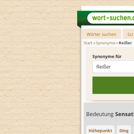
Wörter suchen
Sc
Start
»
Synonyme
»
Reißer
Synonyme für
Bedeutung
Sensa
Höhepunkt
Ding