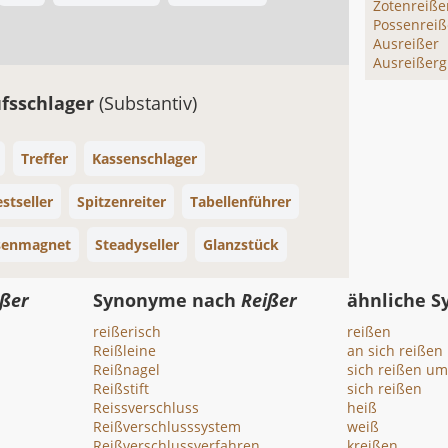
Zotenreiße
Possenreiß
Ausreißer
Ausreißer
fsschlager
(Substantiv)
Treffer
Kassenschlager
stseller
Spitzenreiter
Tabellenführer
senmagnet
Steadyseller
Glanzstück
ißer
Synonyme nach
Reißer
ähnliche 
reißerisch
reißen
Reißleine
an sich reißen
Reißnagel
sich reißen um
Reißstift
sich reißen
Reissverschluss
heiß
Reißverschlusssystem
weiß
Reißverschlussverfahren
kreißen