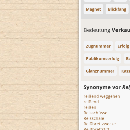
Magnet
Blickfang
Bedeutung
Verkau
Zugnummer
Erfolg
Publikumserfolg
Be
Glanznummer
Kas
Synonyme vor
Re
reißend weggehen
reißend
reißen
Reisschüssel
Reisschale
Reißbrettzwecke
Reißbrettstift