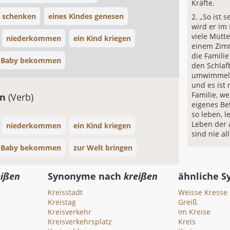
Kräfte.
n schenken
eines Kindes genesen
„So ist 
wird er im
viele Mütte
niederkommen
ein Kind kriegen
einem Zimm
die Famili
n Baby bekommen
den Schlaf
umwimmelt;
und es ist
Familie, w
en
(Verb)
eigenes Bet
so leben, 
Leben der 
niederkommen
ein Kind kriegen
sind nie all
n Baby bekommen
zur Welt bringen
eißen
Synonyme nach
kreißen
ähnliche 
Kreisstadt
Weisse Kresse
Kreistag
Greiß
Kreisverkehr
im Kreise
Kreisverkehrsplatz
Kreis