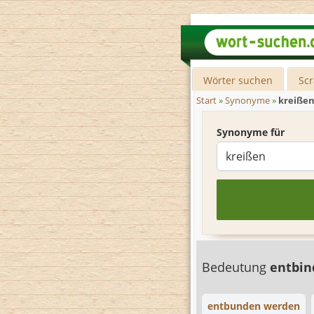
Wörter suchen
Sc
Start
»
Synonyme
»
kreiße
Synonyme für
Bedeutung
entbi
entbunden werden