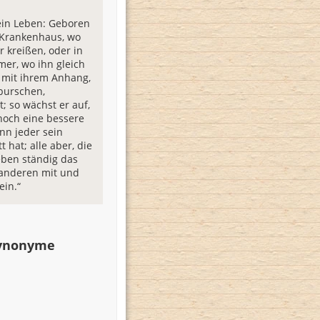
sein Leben: Geboren
 Krankenhaus, wo
r kreißen, oder in
er, wo ihn gleich
e mit ihrem Anhang,
burschen,
 so wächst er auf,
 noch eine bessere
enn jeder sein
t hat; alle aber, die
leben ständig das
anderen mit und
ein.“
Synonyme