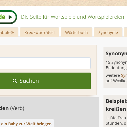
Die Seite für Wortspiele und Wortspielereien
rabble®
Kreuzworträtsel
Wörterbuch
Synonyme
n
Synonym
15 Synonym
Bedeutung
weitere
Sy
Suchen
auf Woxiko
Beispiel
nden
(Verb)
kreißen
Die Frau
Stunden, da
ein Baby zur Welt bringen