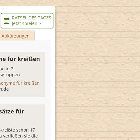
RÄTSEL DES TAGES
Jetzt spielen >
Abkürzungen
e für kreißen
e in 2
sgruppen
nonyme für kreißen
n.de
sätze für
 kreißte schon 17
 verließen sie die