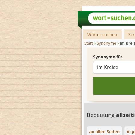
Wörter suchen
Sc
Start
»
Synonyme
»
im Krei
Synonyme für
Bedeutung
allseit
an allen Seiten
in 