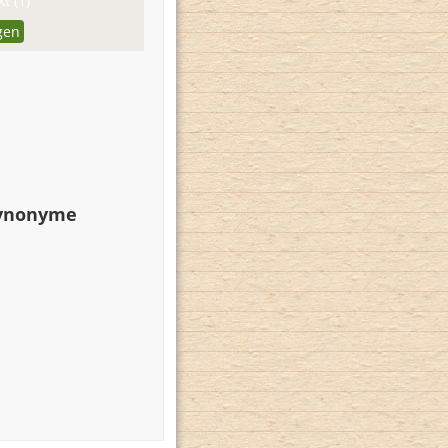
t (1)
gen
Synonyme