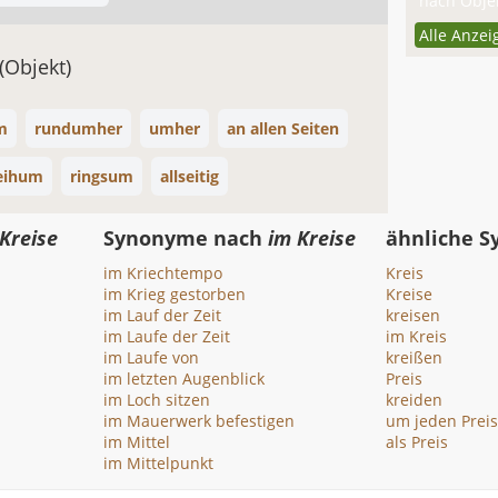
nach Objek
Alle Anzei
(Objekt)
m
rundumher
umher
an allen Seiten
eihum
ringsum
allseitig
Kreise
Synonyme nach
im Kreise
ähnliche 
im Kriechtempo
Kreis
im Krieg gestorben
Kreise
im Lauf der Zeit
kreisen
im Laufe der Zeit
im Kreis
im Laufe von
kreißen
im letzten Augenblick
Preis
im Loch sitzen
kreiden
im Mauerwerk befestigen
um jeden Preis
im Mittel
als Preis
im Mittelpunkt