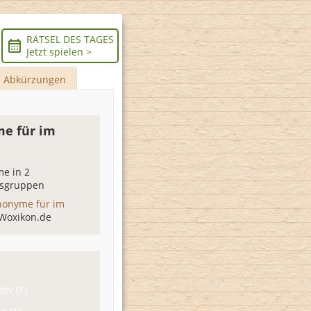
RÄTSEL DES TAGES
Jetzt spielen >
Abkürzungen
e für im
e in 2
sgruppen
nonyme für im
 Woxikon.de
tiv (1)