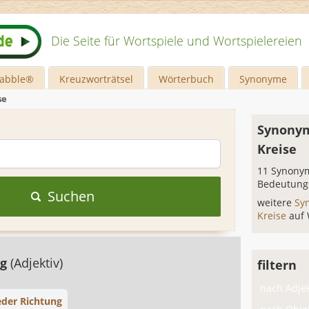
Die Seite für Wortspiele und Wortspielereien
rabble®
Kreuzworträtsel
Wörterbuch
Synonyme
se
Synonym
Kreise
11 Synonym
Bedeutung
Suchen
weitere
Sy
Kreise
auf
ig
(Adjektiv)
filtern
nach Adjek
jeder Richtung