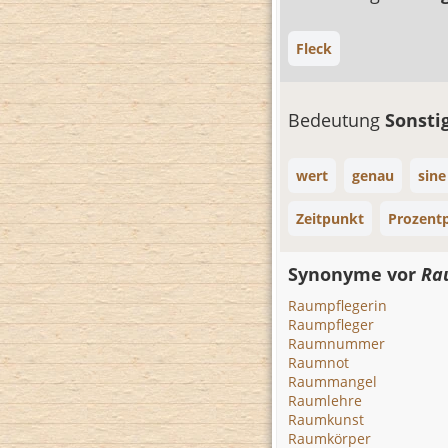
Fleck
Bedeutung
Sonsti
wert
genau
sin
Zeitpunkt
Prozent
Synonyme vor
Ra
Raumpflegerin
Raumpfleger
Raumnummer
Raumnot
Raummangel
Raumlehre
Raumkunst
Raumkörper