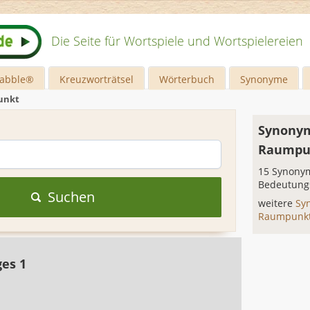
Die Seite für Wortspiele und Wortspielereien
rabble®
Kreuzworträtsel
Wörterbuch
Synonyme
unkt
Synonym
Raumpu
15 Synonym
Bedeutung
Suchen
weitere
Sy
Raumpunk
ges 1