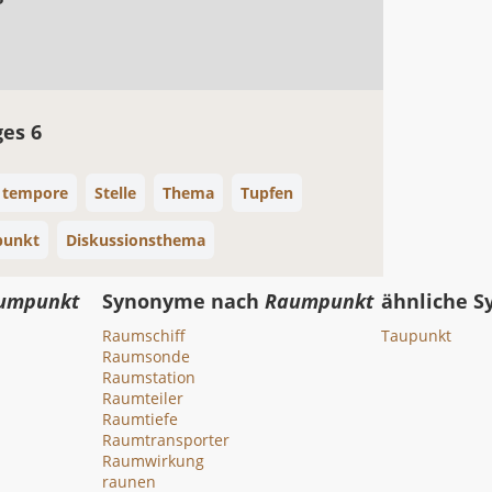
ges 6
e tempore
Stelle
Thema
Tupfen
punkt
Diskussionsthema
umpunkt
Synonyme nach
Raumpunkt
ähnliche 
Raumschiff
Taupunkt
Raumsonde
Raumstation
Raumteiler
Raumtiefe
Raumtransporter
Raumwirkung
raunen