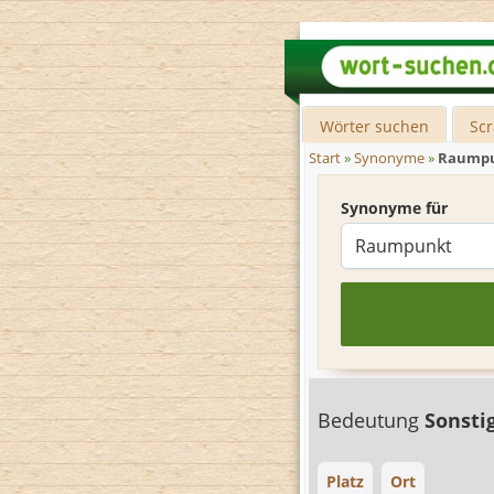
Wörter suchen
Sc
Start
»
Synonyme
»
Raump
Synonyme für
Bedeutung
Sonsti
Platz
Ort