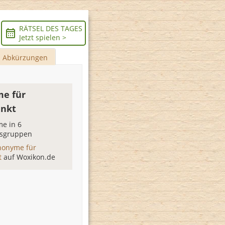
RÄTSEL DES TAGES
Jetzt spielen >
Abkürzungen
e für
nkt
e in 6
sgruppen
nonyme für
t
auf Woxikon.de