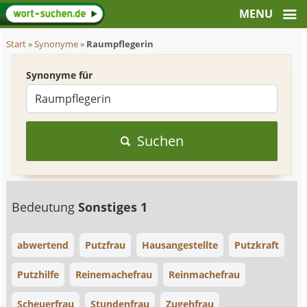
Start
»
Synonyme
»
Raumpflegerin
Synonyme für
Suchen
Bedeutung
Sonstiges 1
abwertend
Putzfrau
Hausangestellte
Putzkraft
Putzhilfe
Reinemachefrau
Reinmachefrau
Scheuerfrau
Stundenfrau
Zugehfrau