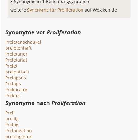
3 Synonyme in 1 Bedeutungsgruppen
weitere
Synonyme für Proliferation
auf Woxikon.de
Synonyme vor
Proliferation
Proletenschaukel
proletenhaft
Proletarier
Proletariat
Prolet
proleptisch
Prolapsus
Prolaps
Prokurator
Proktos
Synonyme nach
Proliferation
Proll
prollig
Prolog
Prolongation
prolongieren