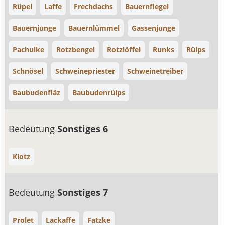
Rüpel
Laffe
Frechdachs
Bauernflegel
Bauernjunge
Bauernlümmel
Gassenjunge
Pachulke
Rotzbengel
Rotzlöffel
Runks
Rülps
Schnösel
Schweinepriester
Schweinetreiber
Baubudenfläz
Baubudenrülps
Bedeutung
Sonstiges 6
Klotz
Bedeutung
Sonstiges 7
Prolet
Lackaffe
Fatzke