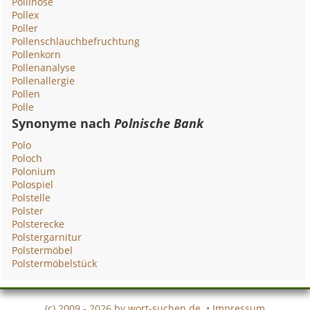
Pollinose
Pollex
Poller
Pollenschlauchbefruchtung
Pollenkorn
Pollenanalyse
Pollenallergie
Pollen
Polle
Synonyme nach
Polnische Bank
Polo
Poloch
Polonium
Polospiel
Polstelle
Polster
Polsterecke
Polstergarnitur
Polstermöbel
Polstermöbelstück
(c) 2009 - 2026 by
wort-suchen.de
•
Impressum